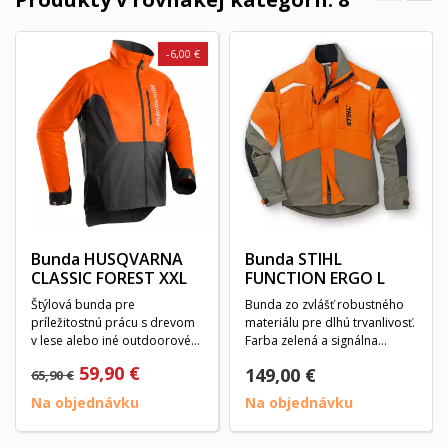
-6,00 €
Bunda HUSQVARNA
Bunda STIHL
CLASSIC FOREST XXL
FUNCTION ERGO L
Štýlová bunda pre
Bunda zo zvlášť robustného
príležitostnú prácu s drevom
materiálu pre dlhú trvanlivosť.
v lese alebo iné outdoorové
Farba zelená a signálna
práce. Je vyrobená z...
oranžová,...
59,90 €
149,00 €
65,90 €
Na objednávku
Na objednávku