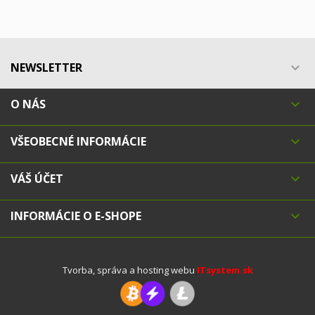
NEWSLETTER

O NÁS

VŠEOBECNÉ INFORMÁCIE

VÁŠ ÚČET

INFORMÁCIE O E-SHOPE

Tvorba, správa a hosting webu
ITsystem.sk