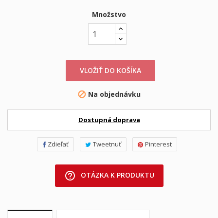
Množstvo
VLOŽIŤ DO KOŠÍKA
Na objednávku

Dostupná doprava
Zdieľať
Tweetnuť
Pinterest
help_outline
OTÁZKA K PRODUKTU