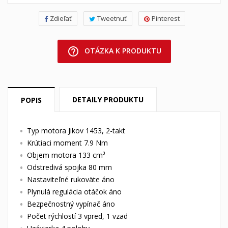
Zdieľať
Tweetnuť
Pinterest
help_outline
OTÁZKA K PRODUKTU
DETAILY PRODUKTU
POPIS
Typ motora Jikov 1453, 2-takt
Krútiaci moment 7.9 Nm
Objem motora 133 cm³
Odstredivá spojka 80 mm
Nastaviteľné rukoväte áno
Plynulá regulácia otáčok áno
Bezpečnostný vypínač áno
Počet rýchlostí 3 vpred, 1 vzad