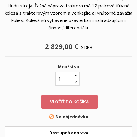
kľudu stroja. Ťažná náprava traktora má 12 palcové fúkané
kolesá s traktorovým vzorom a vonkajšie aj vnútorné závažia
kolies. Kolesá sú vybavené uzávierkami nahradzujúcimi
činnosť diferenciálu.
2 829,00 €
S DPH
Množstvo
VLOŽIŤ DO KOŠÍKA
Na objednávku

Dostupná doprava