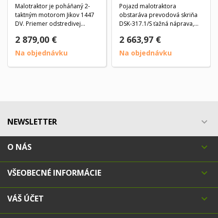
Malotraktor je poháňaný 2-
Pojazd malotraktora
taktným motorom Jikov 1447
obstaráva prevodová skriňa
DV. Priemer odstredivej
DSK-317.1/S ťažná náprava,
spojky je 80 mm....
záves Z01, vozík ANV...
2 879,00 €
2 663,97 €
Na objednávku
Na objednávku
NEWSLETTER

O NÁS

VŠEOBECNÉ INFORMÁCIE

VÁŠ ÚČET
