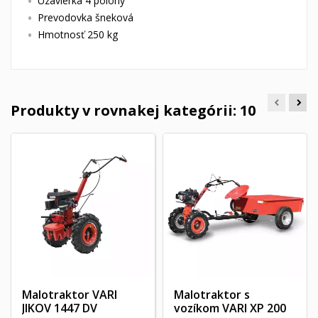
Uzávierka 4 polohy
Prevodovka šneková
Hmotnosť 250 kg
Produkty v rovnakej kategórii: 10
Malotraktor VARI
Malotraktor s
JIKOV 1447 DV
vozíkom VARI XP 200