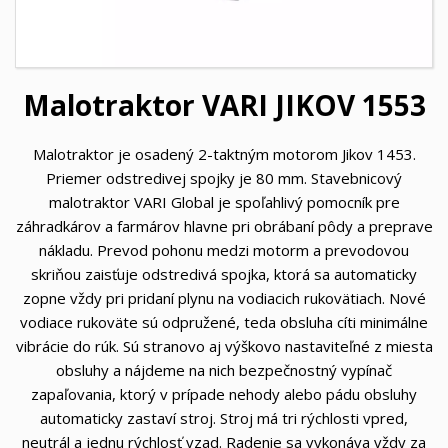
Malotraktor VARI JIKOV 1553
Malotraktor je osadený 2-taktným motorom Jikov 1453.
Priemer odstredivej spojky je 80 mm. Stavebnicový
malotraktor VARI Global je spoľahlivý pomocník pre
záhradkárov a farmárov hlavne pri obrábaní pôdy a preprave
nákladu. Prevod pohonu medzi motorm a prevodovou
skriňou zaisťuje odstredivá spojka, ktorá sa automaticky
zopne vždy pri pridaní plynu na vodiacich rukovätiach. Nové
vodiace rukoväte sú odpružené, teda obsluha cíti minimálne
vibrácie do rúk. Sú stranovo aj výškovo nastaviteľné z miesta
obsluhy a nájdeme na nich bezpečnostný vypínač
zapaľovania, ktorý v prípade nehody alebo pádu obsluhy
automaticky zastaví stroj. Stroj má tri rýchlosti vpred,
neutrál a jednu rýchlosť vzad. Radenie sa vykonáva vždy za