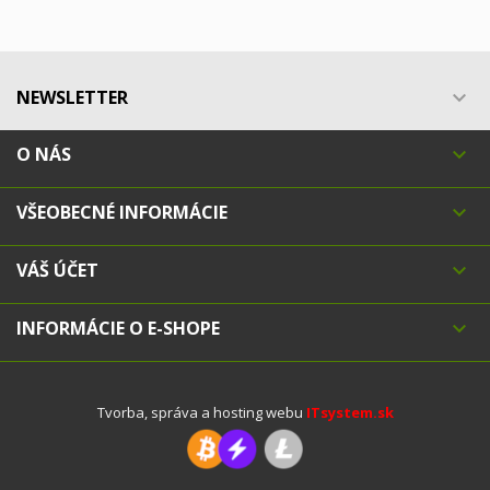
NEWSLETTER

O NÁS

VŠEOBECNÉ INFORMÁCIE

VÁŠ ÚČET

INFORMÁCIE O E-SHOPE

Tvorba, správa a hosting webu
ITsystem.sk