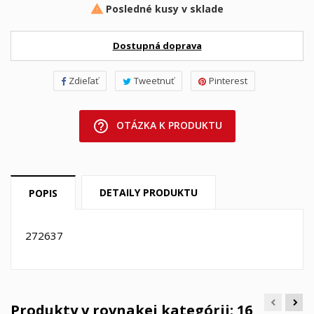
Posledné kusy v sklade

Dostupná doprava
Zdieľať
Tweetnuť
Pinterest
help_outline
OTÁZKA K PRODUKTU
DETAILY PRODUKTU
POPIS
272637
Produkty v rovnakej kategórii: 16