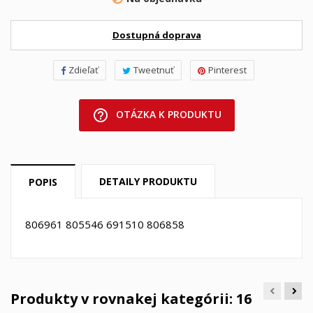
Dostupná doprava
Zdieľať
Tweetnuť
Pinterest
help_outline
OTÁZKA K PRODUKTU
DETAILY PRODUKTU
POPIS
806961 805546 691510 806858
Produkty v rovnakej kategórii: 16