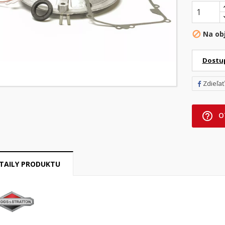
Na ob

Dostu
Zdieľať
help_outline
O
TAILY PRODUKTU