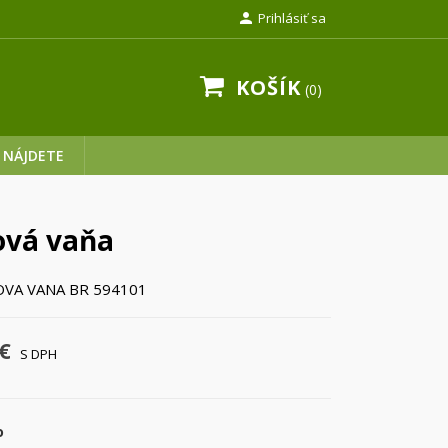

Prihlásiť sa
KOŠÍK
0
 NÁJDETE
ová vaňa
OVA VANA BR 594101
€
S DPH
o