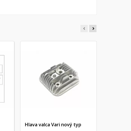
Redukčné
REDUKCNE P
00211009
Hlava valca Vari nový typ