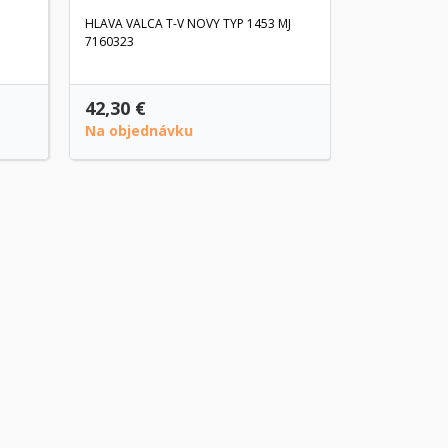
HLAVA VALCA T-V NOVY TYP 1453 MJ
7160323
42,30 €
8,80 €
Na objednávku
Na objedn