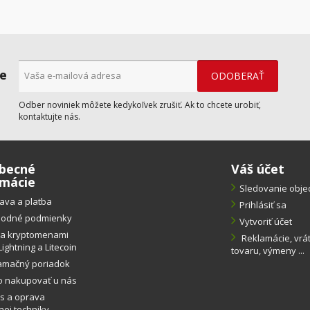
ne
Odber noviniek môžete kedykoľvek zrušiť. Ak to chcete urobiť,
kontaktujte nás.
becné
Váš účet
rmácie
Sledovanie obj
ava a platba
Prihlásiť sa
odné podmienky
Vytvoriť účet
ba kryptomenami
Reklamácie, vrá
Lightning a Litecoin
tovaru, výmeny ...
amačný poriadok
o nakupovať u nás
s a oprava
ej techniky