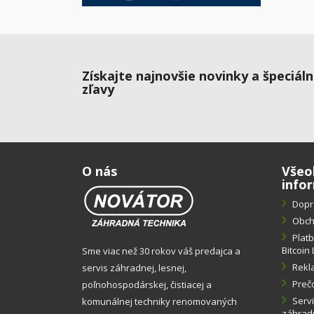
Získajte najnovšie novinky a špeciál
zľavy
O nás
Všeo
info
Dopr
Obch
Plat
Bitcoin 
Sme viac než 30 rokov váš predajca a
Rekl
servis záhradnej, lesnej,
Preč
poľnohospodárskej, čistiacej a
Servi
komunálnej techniky renomovaných
záhradn