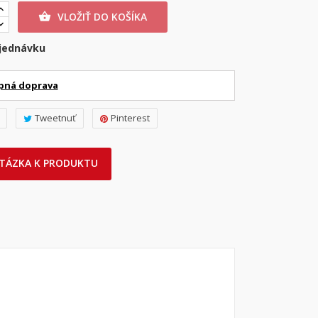
VLOŽIŤ DO KOŠÍKA

jednávku
pná doprava
Tweetnuť
Pinterest
TÁZKA K PRODUKTU