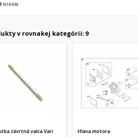
d
N16436
ukty v rovnakej kategórii: 9
utka závrtná valca Vari
Hlava motora