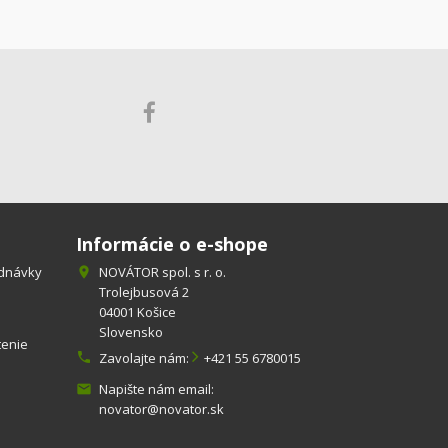
Informácie o e-shope
ednávky
NOVÁTOR spol. s r. o.

Trolejbusová 2
04001 Košice
Slovensko
tenie

Zavolajte nám:
+421 55 6780015
Napište nám email:

novator@novator.sk