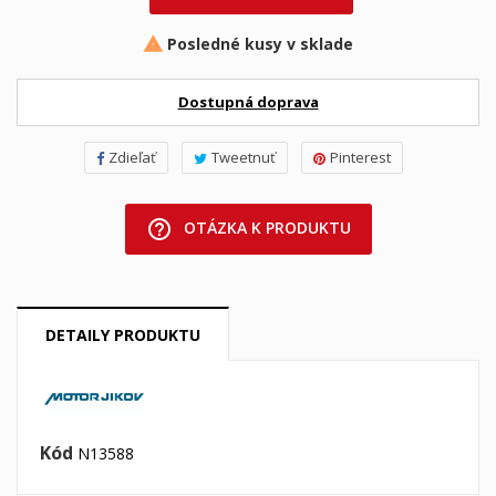
Posledné kusy v sklade

Dostupná doprava
Zdieľať
Tweetnuť
Pinterest
help_outline
OTÁZKA K PRODUKTU
DETAILY PRODUKTU
Kód
N13588