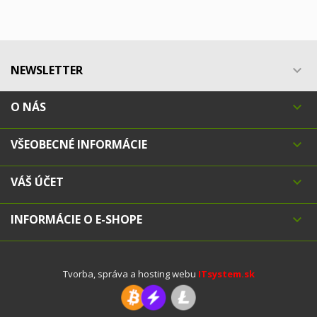
NEWSLETTER

O NÁS

VŠEOBECNÉ INFORMÁCIE

VÁŠ ÚČET

INFORMÁCIE O E-SHOPE

Tvorba, správa a hosting webu
ITsystem.sk