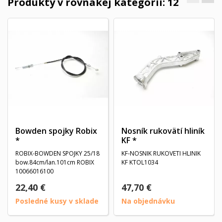
Produkty v rovnakej kategórii: 12
Bowden spojky Robix
Nosník rukovätí hliník
*
KF *
ROBIX-BOWDEN SPOJKY 25/18
KF-NOSNIK RUKOVETI HLINIK
bow.84cm/lan.101cm ROBIX
KF KTOL1034
10066016100
22,40 €
47,70 €
Posledné kusy v sklade
Na objednávku