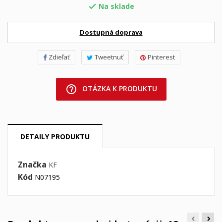
Na sklade

Dostupná doprava
Zdieľať
Tweetnuť
Pinterest
help_outline
OTÁZKA K PRODUKTU
DETAILY PRODUKTU
Značka
KF
Kód
N07195