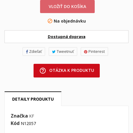
VLOŽIŤ DO KOŠÍKA
Na objednávku

Dostupná doprava
Zdieľať
Tweetnuť
Pinterest
help_outline
OTÁZKA K PRODUKTU
DETAILY PRODUKTU
Značka
KF
Kód
N12057