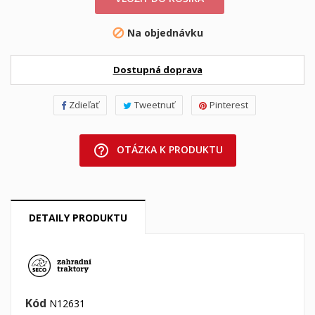
Na objednávku

Dostupná doprava
Zdieľať
Tweetnuť
Pinterest
help_outline
OTÁZKA K PRODUKTU
DETAILY PRODUKTU
Kód
N12631