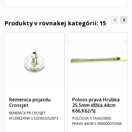
Produkty v rovnakej kategórii: 15
Remenica pojazdu
Poloos pravá Hrúbka
Crossjet
25,5mm dĺžka 44cm
K66,K62/SJ
REMENICA PR.CROSJET
ROZREZANA S 532933252873
POLOOSA S 1A6320892
PRAVA 44CM S 000000070366