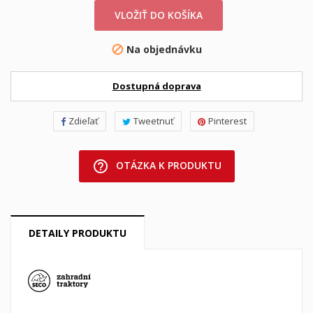
VLOŽIŤ DO KOŠÍKA
Na objednávku

Dostupná doprava
Zdieľať
Tweetnuť
Pinterest
help_outline
OTÁZKA K PRODUKTU
DETAILY PRODUKTU