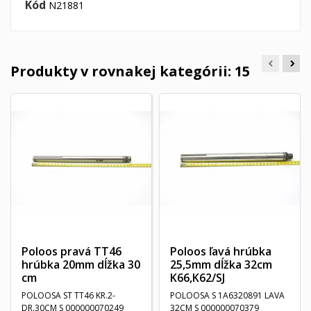
Kód
N21881
Produkty v rovnakej kategórii: 15
Poloos pravá TT46
Poloos ľavá hrúbka
hrúbka 20mm dĺžka 30
25,5mm dĺžka 32cm
cm
K66,K62/SJ
POLOOSA ST TT46 KR.2-
POLOOSA S 1A6320891 LAVA
DR.30CM S 000000070249
32CM S 000000070379