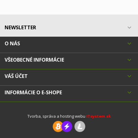
NEWSLETTER

O NÁS

VŠEOBECNÉ INFORMÁCIE

VÁŠ ÚČET

INFORMÁCIE O E-SHOPE

Tvorba, správa a hosting webu
ITsystem.sk