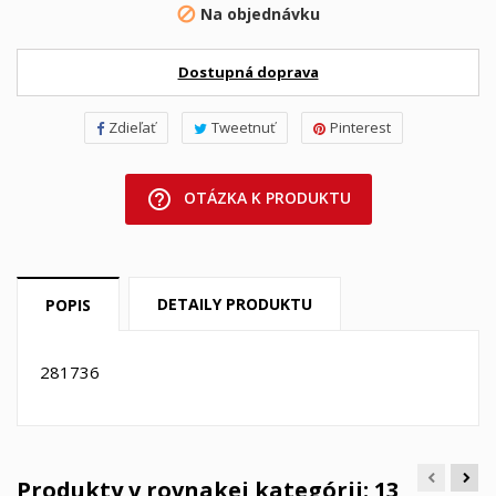
Na objednávku

Dostupná doprava
Zdieľať
Tweetnuť
Pinterest
help_outline
OTÁZKA K PRODUKTU
DETAILY PRODUKTU
POPIS
281736
Produkty v rovnakej kategórii: 13