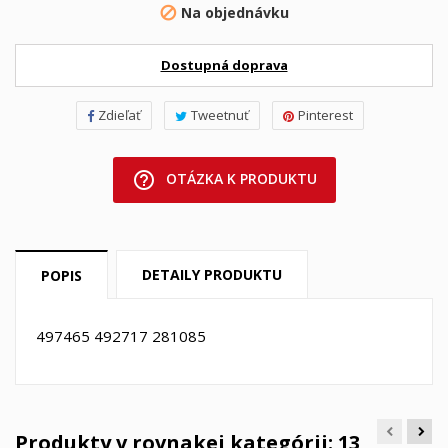
Na objednávku

Dostupná doprava
Zdieľať
Tweetnuť
Pinterest
help_outline
OTÁZKA K PRODUKTU
DETAILY PRODUKTU
POPIS
497465 492717 281085
Produkty v rovnakej kategórii: 13