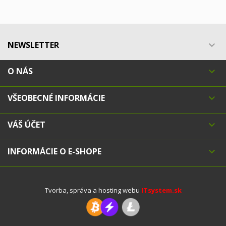
NEWSLETTER

O NÁS

VŠEOBECNÉ INFORMÁCIE

VÁŠ ÚČET

INFORMÁCIE O E-SHOPE

Tvorba, správa a hosting webu
ITsystem.sk