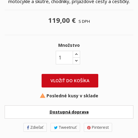
motocykle a skútre, chodníky, príjazdové cesty a cestičky.
119,00 €
S DPH
Množstvo
VLOŽIŤ DO KOŠÍKA
Posledné kusy v sklade

Dostupná doprava
Zdieľať
Tweetnuť
Pinterest