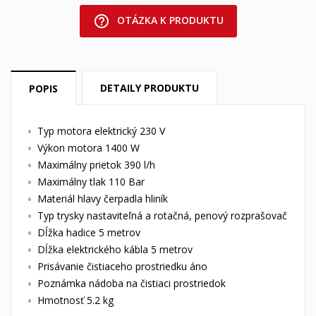
help_outline
OTÁZKA K PRODUKTU
DETAILY PRODUKTU
POPIS
Typ motora elektrický 230 V
Výkon motora 1400 W
Maximálny prietok 390 l/h
Maximálny tlak 110 Bar
Materiál hlavy čerpadla hliník
Typ trysky nastaviteľná a rotačná, penový rozprašovač
Dĺžka hadice 5 metrov
Dĺžka elektrického kábla 5 metrov
Prisávanie čistiaceho prostriedku áno
Poznámka nádoba na čistiaci prostriedok
Hmotnosť 5.2 kg