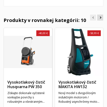
Produkty v rovnakej kategórii: 10
-40,00 €
-58,99 €
Vysokotlakový čistič
Vysokotlakový čistič
Husqvarna PW 350
MAKITA HW132
Získajte dokonale vyčistené
Nový model s dvojpólovým
vonkajšie povrchy s
indukčným motorom /
robustným a všestranným
Robustný asynchrónny motor
vysokotlakovým čističom...
/ Total stop system /...