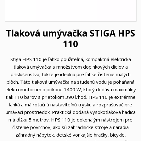
Tlaková umývačka STIGA HPS
110
Stiga HPS 110 je ľahko použiteľná, kompaktná elektrická
tlaková umývačka s množstvom doplnkových dielov a
príslušenstva, takže je ideálna pre ľahké čistenie malých
plôch. Táto tlaková umývačka na studenú vodu je poháňaná
elektromotorom o príkone 1400 W, ktorý dodáva maximálny
tlak 110 barov s prietokom 390 l/hod. HPS 110 je extrémne
ľahká a má rotačnú nastaviteľnú trysku a rozprašovač pre
umávací prostriedok. Praktická dodaná vysokotlaková hadica
má dĺžku 5 metrov. HPS 110 je dokonalým nástrojom pre
čistenie povrchov, ako sú záhradnícke stroje a náradia
záhradný nábytok, detské vonkajšie hračky, bicykle,