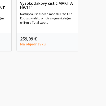
Vysokotlakový čistič MAKITA
INT
HW111
Nástupca úspešného modelu HW110 /
ným
Robustný elektromotr s vymeniteľnými
uhlíkmi / Total stop...
27
259,99 €
399,99 €
Na objednávku
Posledné k