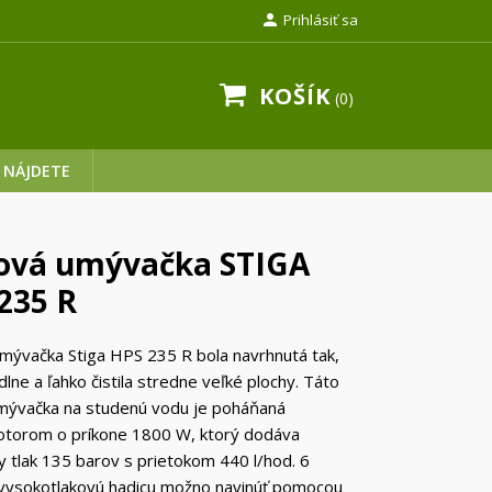

Prihlásiť sa
KOŠÍK
0
 NÁJDETE
ová umývačka STIGA
235 R
mývačka Stiga HPS 235 R bola navrhnutá tak,
lne a ľahko čistila stredne veľké plochy. Táto
umývačka na studenú vodu je poháňaná
otorom o príkone 1800 W, ktorý dodáva
 tlak 135 barov s prietokom 440 l/hod. 6
vysokotlakovú hadicu možno navinúť pomocou