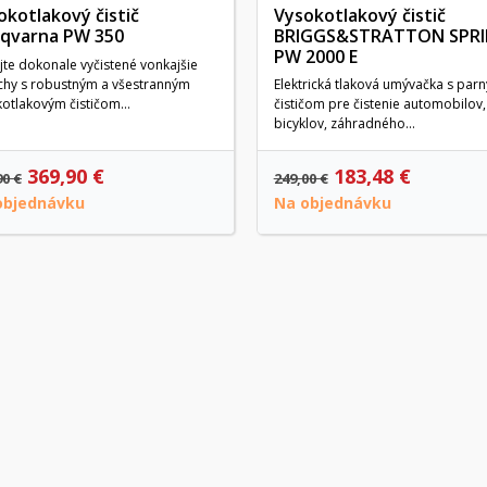
okotlakový čistič
Vysokotlakový čistič
qvarna PW 350
BRIGGS&STRATTON SPR
PW 2000 E
jte dokonale vyčistené vonkajšie
chy s robustným a všestranným
Elektrická tlaková umývačka s par
otlakovým čističom...
čističom pre čistenie automobilov,
bicyklov, záhradného...
369,90 €
183,48 €
90 €
249,00 €
objednávku
Na objednávku