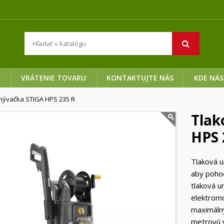
A
VRÁTENIE TOVARU
KONTAKTUJTE NÁS
KDE NÁS
mývačka STIGA HPS 235 R
Tlak
HPS 
Tlaková u
aby pohod
tlaková 
elektrom
maximálny
metrovú 