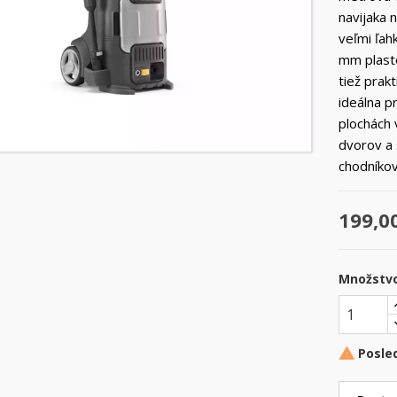
navijaka 
veľmi ľah
mm plast
tiež prakt
ideálna p
plochách 
dvorov a 
chodníkov
199,0
Množstv
Posle
