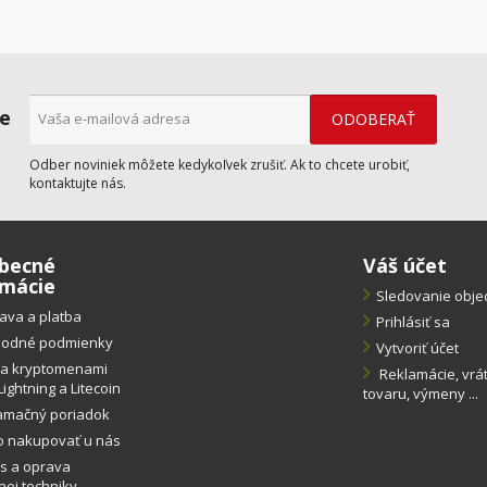
ne
Odber noviniek môžete kedykoľvek zrušiť. Ak to chcete urobiť,
kontaktujte nás.
becné
Váš účet
rmácie
Sledovanie obj
ava a platba
Prihlásiť sa
odné podmienky
Vytvoriť účet
ba kryptomenami
Reklamácie, vrá
Lightning a Litecoin
tovaru, výmeny ...
amačný poriadok
o nakupovať u nás
s a oprava
ej techniky