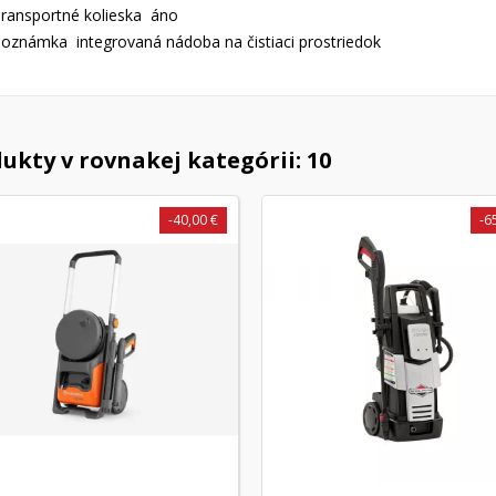
ransportné kolieska áno
oznámka integrovaná nádoba na čistiaci prostriedok
ukty v rovnakej kategórii: 10
-40,00 €
-6