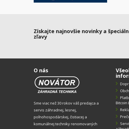
Získajte najnovšie novinky a špeciál
zľavy
O nás
Všeo
info
Dopr
Obch
Plat
Bitcoin 
Sme viac než 30 rokov váš predajca a
Rekl
servis záhradnej, lesnej,
Preč
poľnohospodárskej, čistiacej a
Servi
komunálnej techniky renomovaných
záhradn