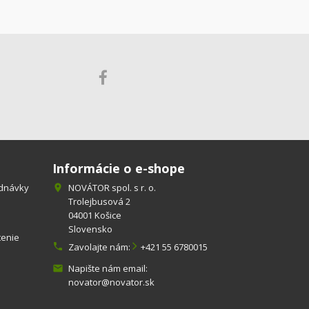
Informácie o e-shope
ednávky
NOVÁTOR spol. s r. o.

Trolejbusová 2
04001 Košice
Slovensko
tenie

Zavolajte nám:
+421 55 6780015
Napište nám email:

novator@novator.sk