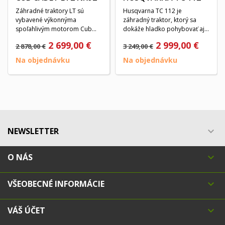
Záhradné traktory LT sú
Husqvarna TC 112 je
vybavené výkonnýma
záhradný traktor, ktorý sa
spoľahlivým motorom Cub
dokáže hladko pohybovať aj v
Cadet s tlakovým
stiesnených...
2 699,00 €
2 999,00 €
2 878,00 €
3 249,00 €
mazaním,ktorý...
Na objednávku
Na objednávku
NEWSLETTER

O NÁS

VŠEOBECNÉ INFORMÁCIE

VÁŠ ÚČET
