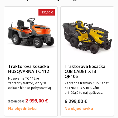
-250,00 €
Traktorová kosačka
Traktorová kosačka
HUSQVARNA TC 112
CUB CADET XT3
QR106
Husqvarna TC 112 je
záhradný traktor, ktorý sa
Záhradné traktory Cub Cadet
dokáže hladko pohybovať aj v
XT ENDURO SERIES vám
stiesnených...
prinášajú to najlepšievo
svojom obore. Vyznačujú...
2 999,00 €
6 299,00 €
3 249,00 €
Na objednávku
Na objednávku