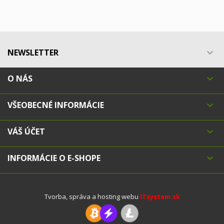
NEWSLETTER

O NÁS

VŠEOBECNÉ INFORMÁCIE

VÁŠ ÚČET

INFORMÁCIE O E-SHOPE

Tvorba, správa a hosting webu
ITsystem.sk