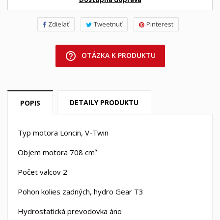
Zdieľať
Tweetnuť
Pinterest
help_outline
OTÁZKA K PRODUKTU
DETAILY PRODUKTU
POPIS
Typ motora Loncin, V-Twin
Objem motora 708 cm³
Počet valcov 2
Pohon kolies zadných, hydro Gear T3
Hydrostatická prevodovka áno