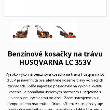
Benzínové kosačky na trávu
HUSQVARNA LC 353V
Vysoko výkonná benzínová kosačka na trávu Husqvarna LC
353V je navrhnutá pre efektívne kosenie trávy vo väčších
záhradách. Spĺňa najvyššie požiadavky na výkon a kvalitu
kosenia. Je poháňaná úsporným motorom Husqvarna s
variabilnou rýchlosťou pojazdu. Žacie ústrojenstvo z
kompozitného materiálu a šírkou záberu 53 cm poskytuje
vynikajúce výsledky kosenia. Kosačka sa ľahko štartuje a