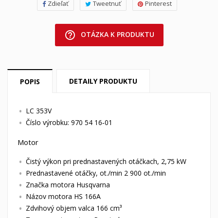
Zdieľať
Tweetnuť
Pinterest
help_outline
OTÁZKA K PRODUKTU
DETAILY PRODUKTU
POPIS
LC 353V
Číslo výrobku: 970 54 16‑01
Motor
Čistý výkon pri prednastavených otáčkach, 2,75 kW
Prednastavené otáčky, ot./min 2 900 ot./min
Značka motora Husqvarna
Názov motora HS 166A
Zdvihový objem valca 166 cm³