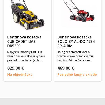
Benzínová kosačka
Benzínová kosačka
CUB CADET LM3
SOLO BY AL-KO 4734
DR53ES
SP-A Bio
Najvyššie modely radu LM
kologická starostlivosť o
vám ponúkajú skvelú výbavu
trávnik vďaka organickému
pre jednoduché a rýchle
hnojivu. Pri mulčovacom
kosenie. Je to napr....
kosení sa pokosené...
829,00 €
469,00 €
Na objednávku
Posledné kusy v sklade