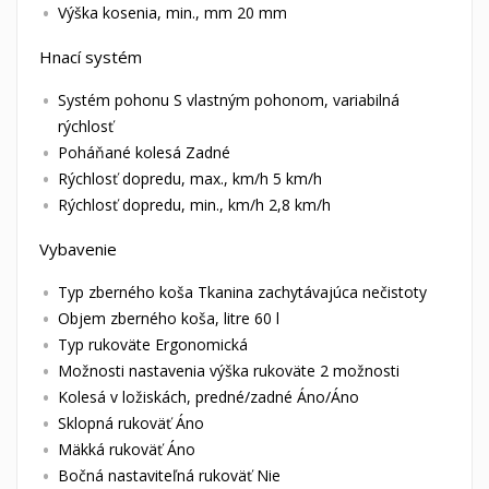
Výška kosenia, min., mm 20 mm
Hnací systém
Systém pohonu S vlastným pohonom, variabilná
rýchlosť
Poháňané kolesá Zadné
Rýchlosť dopredu, max., km/h 5 km/h
Rýchlosť dopredu, min., km/h 2,8 km/h
Vybavenie
Typ zberného koša Tkanina zachytávajúca nečistoty
Objem zberného koša, litre 60 l
Typ rukoväte Ergonomická
Možnosti nastavenia výška rukoväte 2 možnosti
Kolesá v ložiskách, predné/zadné Áno/Áno
Sklopná rukoväť Áno
Mäkká rukoväť Áno
Bočná nastaviteľná rukoväť Nie