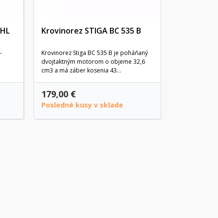
IHL
Krovinorez STIGA BC 535 B
-
Krovinorez Stiga BC 535 B je poháňaný
dvojtaktným motorom o objeme 32,6
cm3 a má záber kosenia 43...
179,00 €
449,00 €
Posledné kusy v sklade
Na objedn