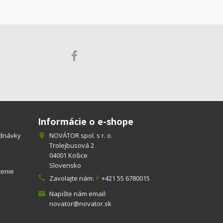
Informácie o e-shope
ednávky
NOVÁTOR spol. s r. o.

Trolejbusová 2
04001 Košice
Slovensko
tenie

Zavolajte nám:
+421 55 6780015
Napište nám email:

novator@novator.sk