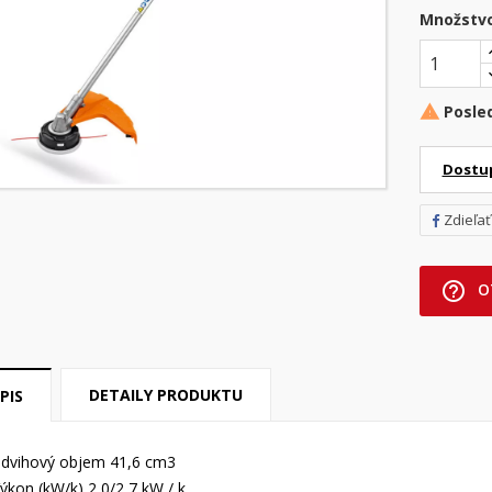
Množstv
Posle

Dostu
Zdieľať
help_outline
O
DETAILY PRODUKTU
PIS
dvihový objem 41,6 cm3
ýkon (kW/k) 2,0/2,7 kW / k