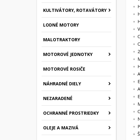
H
KULTIVÁTORY, ROTAVÁTORY
H
H
LODNÉ MOTORY
V
C
MALOTRAKTORY
O
2
MOTOROVÉ JEDNOTKY
M
H
MOTOROVÉ ROSIČE
A
E
NÁHRADNÉ DIELY
A
E
NEZARADENÉ
M
O
OCHRANNÉ PROSTRIEDKY
N
P
OLEJE A MAZIVÁ
Š