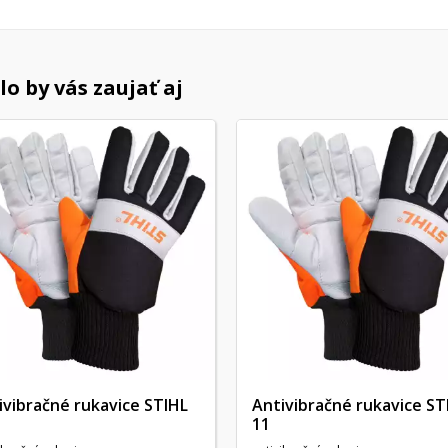
o by vás zaujať aj
ivibračné rukavice STIHL
Antivibračné rukavice ST
11