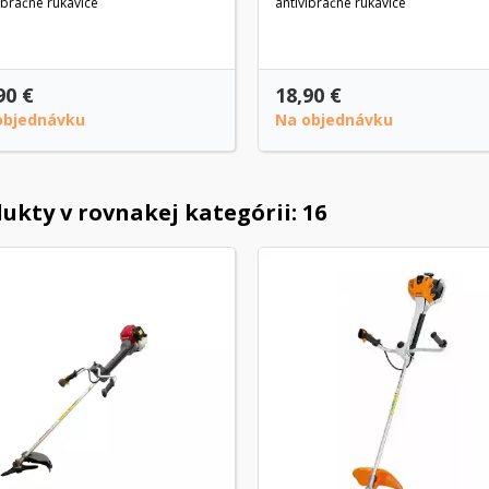
ibračné rukavice
antivibračné rukavice
90 €
18,90 €
objednávku
Na objednávku
ukty v rovnakej kategórii: 16