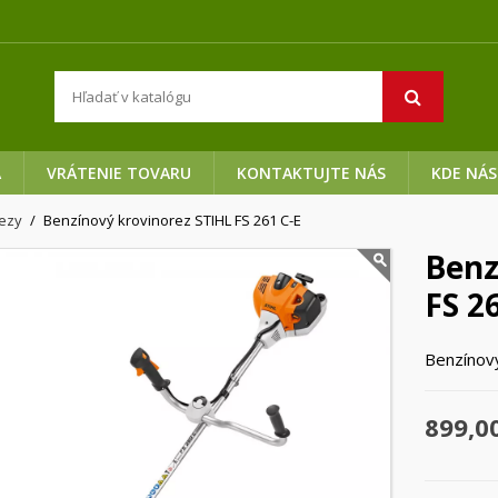
A
VRÁTENIE TOVARU
KONTAKTUJTE NÁS
KDE NÁS
rezy
Benzínový krovinorez STIHL FS 261 C-E
Benz
FS 2
Benzínov
899,0