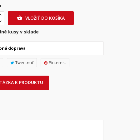
o
VLOŽIŤ DO KOŠÍKA

dné kusy v sklade
pná doprava
Tweetnuť
Pinterest
TÁZKA K PRODUKTU