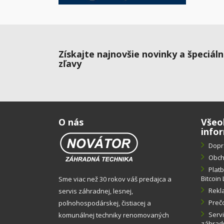
Získajte najnovšie novinky a špeciál
zľavy
O nás
Všeo
info
Dopr
Obch
Plat
Bitcoin 
Sme viac než 30 rokov váš predajca a
Rekl
servis záhradnej, lesnej,
Preč
poľnohospodárskej, čistiacej a
Servi
komunálnej techniky renomovaných
záhradn