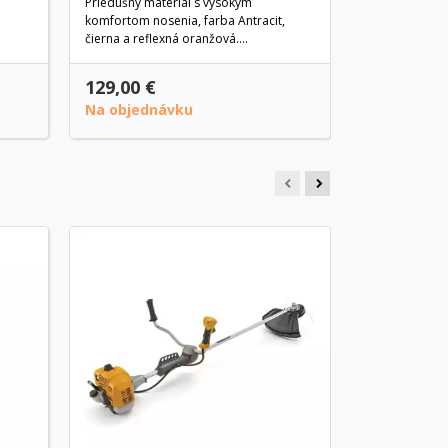
Priedušný materiál s vysokým
komfortom nosenia, farba Antracit,
čierna a reflexná oranžová....
129,00 €
49,90 €
Na objednávku
Na objedn
Benzínový
BC 760 DX 
Krovinorez Sti
poháňaný dvo
motorom o ob