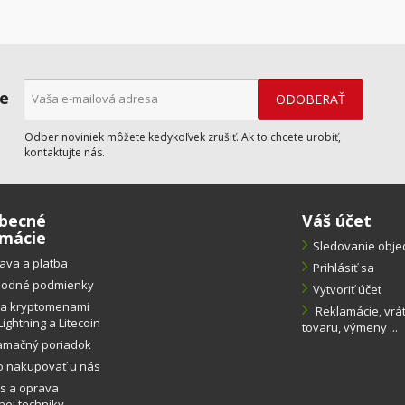
ne
Odber noviniek môžete kedykoľvek zrušiť. Ak to chcete urobiť,
kontaktujte nás.
becné
Váš účet
rmácie
Sledovanie obj
ava a platba
Prihlásiť sa
odné podmienky
Vytvoriť účet
ba kryptomenami
Reklamácie, vrá
Lightning a Litecoin
tovaru, výmeny ...
amačný poriadok
o nakupovať u nás
s a oprava
ej techniky