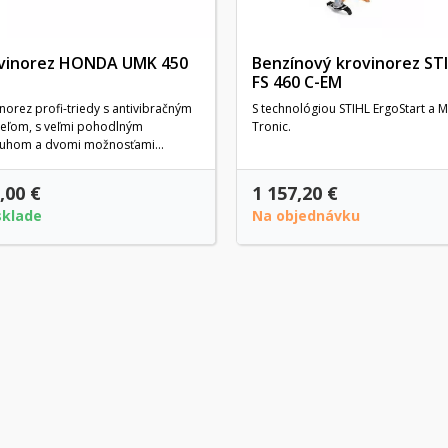
vinorez HONDA UMK 450
Benzínový krovinorez ST
FS 460 C-EM
norez profi-triedy s antivibračným
S technológiou STIHL ErgoStart a M
deľom, s veľmi pohodlným
Tronic.
uhom a dvomi možnosťami...
,00 €
1 157,20 €
sklade
Na objednávku