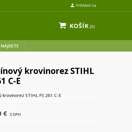

Prihlásiť sa
KOŠÍK
0
 NÁJDETE
ínový krovinorez STIHL
61 C-E
ý krovinorez STIHL FS 261 C-E
0 €
S DPH