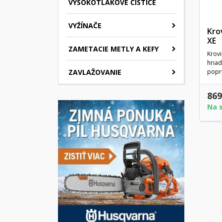
VYSOKOTLAKOVÉ ČISTIČE
VYŽÍNAČE
Kro
XE
ZAMETACIE METLY A KEFY
Krovi
hria
ZAVLAŽOVANIE
popr
869
Na 