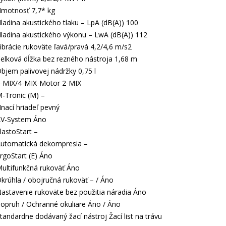
motnosť 7,7* kg
ladina akustického tlaku – LpA (dB(A)) 100
ladina akustického výkonu – LwA (dB(A)) 112
ibrácie rukoväte ľavá/pravá 4,2/4,6 m/s2
elková dĺžka bez rezného nástroja 1,68 m
bjem palivovej nádržky 0,75 l
-MIX/4-MIX-Motor 2-MIX
-Tronic (M) –
nací hriadeľ pevný
V-System Áno
lastoStart –
utomatická dekompresia –
rgoStart (E) Áno
ultifunkčná rukoväť Áno
krúhla / obojručná rukoväť – / Áno
astavenie rukoväte bez použitia náradia Áno
opruh / Ochranné okuliare Áno / Áno
tandardne dodávaný žací nástroj Žací list na trávu