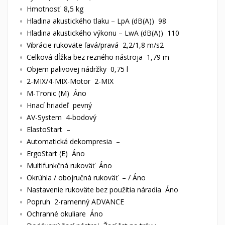
Hmotnosť 8,5 kg
Hladina akustického tlaku – LpA (dB(A)) 98
Hladina akustického výkonu – LwA (dB(A)) 110
Vibrácie rukoväte ľavá/pravá 2,2/1,8 m/s2
Celková dĺžka bez rezného nástroja 1,79 m
Objem palivovej nádržky 0,75 l
2-MIX/4-MIX-Motor 2-MIX
M-Tronic (M) Áno
Hnací hriadeľ pevný
AV-System 4-bodový
ElastoStart –
Automatická dekompresia –
ErgoStart (E) Áno
Multifunkčná rukoväť Áno
Okrúhla / obojručná rukoväť – / Áno
Nastavenie rukoväte bez použitia náradia Áno
Popruh 2-ramenný ADVANCE
Ochranné okuliare Áno