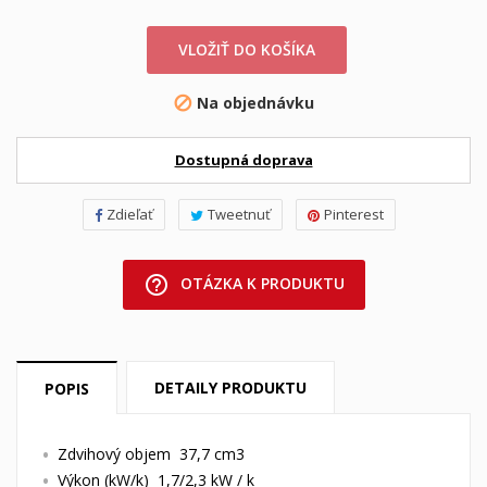
VLOŽIŤ DO KOŠÍKA
Na objednávku

Dostupná doprava
Zdieľať
Tweetnuť
Pinterest
help_outline
OTÁZKA K PRODUKTU
DETAILY PRODUKTU
POPIS
Zdvihový objem 37,7 cm3
Výkon (kW/k) 1,7/2,3 kW / k