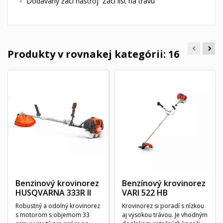
Dodávaný žací nástroj Žací list na trávu
Produkty v rovnakej kategórii: 16
Benzinový krovinorez
Benzínový krovinorez
HUSQVARNA 333R II
VARI 522 HB
Robustný a odolný krovinorez
Krovinorez si poradí s nízkou
s motorom s objemom 33
aj vysokou trávou. Je vhodným