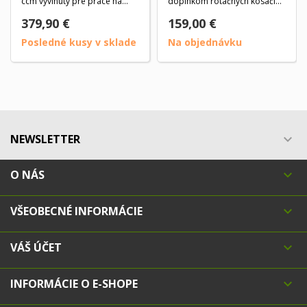
ccm vyvinutý pre práce na
doplnkom rotačných kosačiek
záhrade aj v...
v...
379,90 €
159,00 €
Posledné kusy v sklade
Na objednávku
NEWSLETTER

O NÁS

VŠEOBECNÉ INFORMÁCIE

VÁŠ ÚČET

INFORMÁCIE O E-SHOPE
