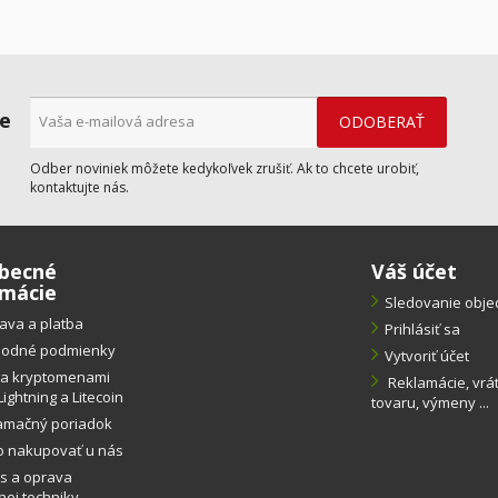
ne
Odber noviniek môžete kedykoľvek zrušiť. Ak to chcete urobiť,
kontaktujte nás.
becné
Váš účet
rmácie
Sledovanie obj
ava a platba
Prihlásiť sa
odné podmienky
Vytvoriť účet
ba kryptomenami
Reklamácie, vrá
Lightning a Litecoin
tovaru, výmeny ...
amačný poriadok
o nakupovať u nás
s a oprava
ej techniky