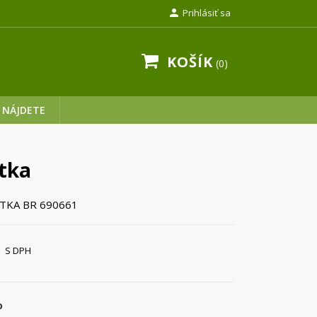

Prihlásiť sa
KOŠÍK
0
 NÁJDETE
tka
TKA BR 690661
S DPH
o