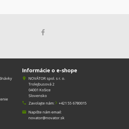
Informácie o e-shope
ednávky
NOVÁTOR spol. s r. o.

Trolejbusová 2
04001 Košice
Slovensko
tenie

Zavolajte nám:
+421 55 6780015
Napište nám email:

novator@novator.sk