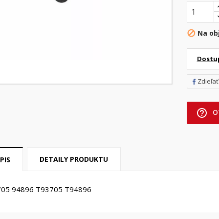
Na ob

Dostu
Zdieľať
help_outline
O
DETAILY PRODUKTU
PIS
705 94896 T93705 T94896