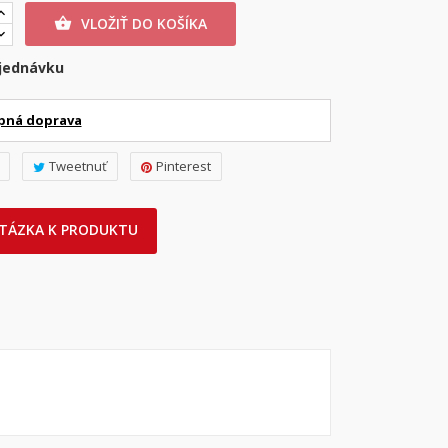
VLOŽIŤ DO KOŠÍKA

jednávku
pná doprava
Tweetnuť
Pinterest
TÁZKA K PRODUKTU