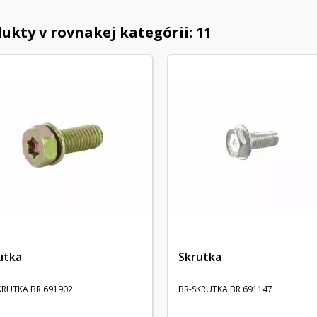
ukty v rovnakej kategórii: 11
utka
Skrutka
KRUTKA BR 691902
BR-SKRUTKA BR 691147