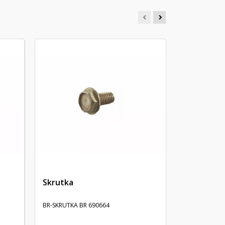
Tesnenie v
TESNENIE VYF
Skrutka
BR-SKRUTKA BR 690664