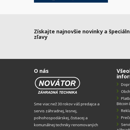
Získajte najnovšie novinky a špeciál
zľavy
O nás
Všeo
info
Dopr
Obch
Plat
Bitcoin 
Sme viac než 30 rokov váš predajca a
Rekl
servis záhradnej, lesnej,
Preč
poľnohospodárskej, čistiacej a
Servi
komunálnej techniky renomovaných
záhradn