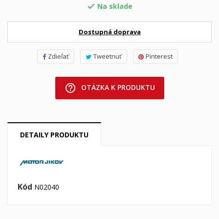
Na sklade

Dostupná doprava
Zdieľať
Tweetnuť
Pinterest
help_outline
OTÁZKA K PRODUKTU
DETAILY PRODUKTU
Kód
N02040