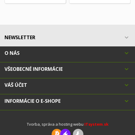
NEWSLETTER

O NÁS

VŠEOBECNÉ INFORMÁCIE

VÁŠ ÚČET

INFORMÁCIE O E-SHOPE

Tvorba, správa a hosting webu
ITsystem.sk