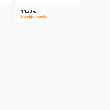
14,20 €
9,20 €
Na objednávku
Posledné k