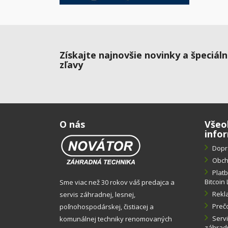
Získajte najnovšie novinky a špeciál
zľavy
O nás
Všeo
info
Dopr
Obch
Plat
Bitcoin 
Sme viac než 30 rokov váš predajca a
Rekl
servis záhradnej, lesnej,
Preč
poľnohospodárskej, čistiacej a
Servi
komunálnej techniky renomovaných
záhradn