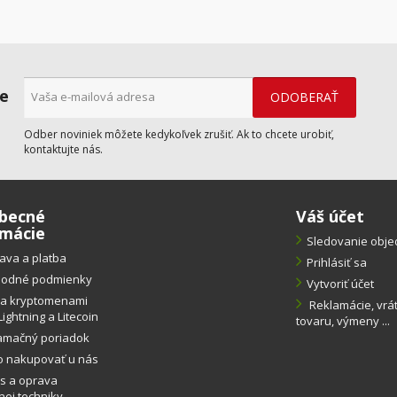
ne
Odber noviniek môžete kedykoľvek zrušiť. Ak to chcete urobiť,
kontaktujte nás.
becné
Váš účet
rmácie
Sledovanie obj
ava a platba
Prihlásiť sa
odné podmienky
Vytvoriť účet
ba kryptomenami
Reklamácie, vrá
Lightning a Litecoin
tovaru, výmeny ...
amačný poriadok
o nakupovať u nás
s a oprava
ej techniky