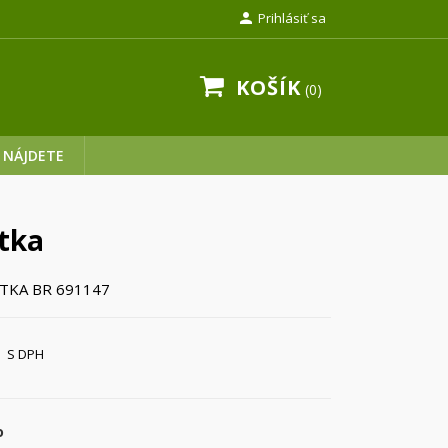

Prihlásiť sa
KOŠÍK
0
 NÁJDETE
tka
TKA BR 691147
S DPH
o