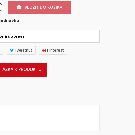
VLOŽIŤ DO KOŠÍKA

jednávku
pná doprava
Tweetnuť
Pinterest
TÁZKA K PRODUKTU