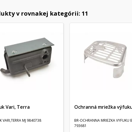
ukty v rovnakej kategórii: 11
uk Vari, Terra
Ochranná mriežka výfuk
K VARI,TERRA MJ 9840738
BR-OCHRANNA MRIEZKA VYFUKU 
793681