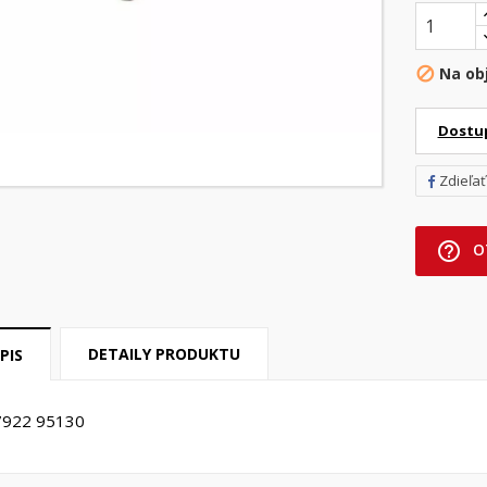
Na ob

Dostu
Zdieľať
help_outline
O
DETAILY PRODUKTU
PIS
7922 95130