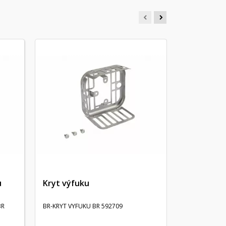
Mriežka vý
MRIEZKA VYFU
u
Kryt výfuku
BR
BR-KRYT VYFUKU BR 592709