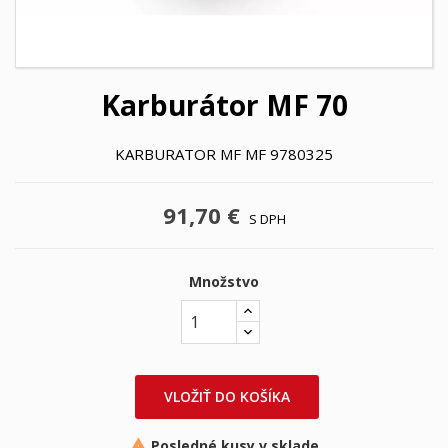
Karburátor MF 70
KARBURATOR MF MF 9780325
91,70 €
S DPH
Množstvo
VLOŽIŤ DO KOŠÍKA
Posledné kusy v sklade
