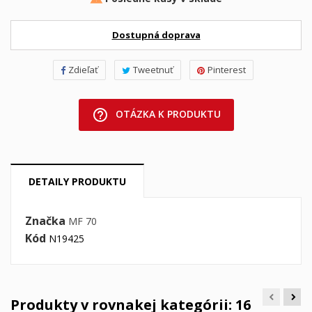
Dostupná doprava
Zdieľať
Tweetnuť
Pinterest
help_outline
OTÁZKA K PRODUKTU
DETAILY PRODUKTU
Značka
MF 70
Kód
N19425
Produkty v rovnakej kategórii: 16