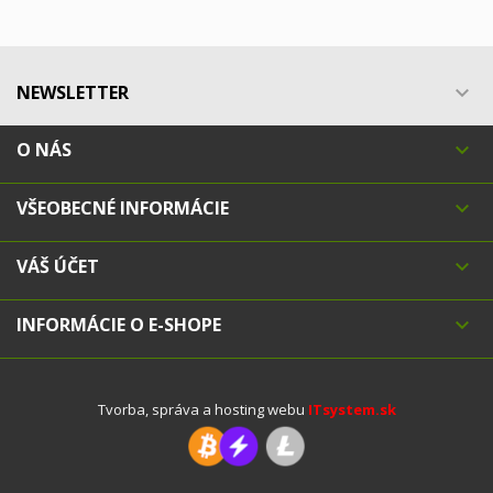
NEWSLETTER

O NÁS

VŠEOBECNÉ INFORMÁCIE

VÁŠ ÚČET

INFORMÁCIE O E-SHOPE

Tvorba, správa a hosting webu
ITsystem.sk