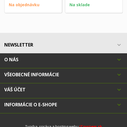
Na objednávku
Na sklade
NEWSLETTER

O NÁS

VŠEOBECNÉ INFORMÁCIE

VÁŠ ÚČET

INFORMÁCIE O E-SHOPE

Tvorba, správa a hosting webu
ITsystem.sk