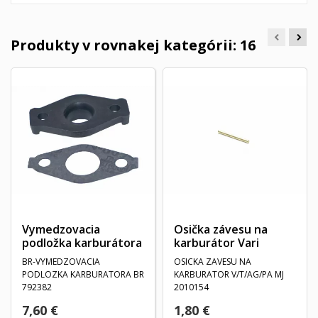
Produkty v rovnakej kategórii: 16
Vymedzovacia
Osička závesu na
podložka karburátora
karburátor Vari
BR-VYMEDZOVACIA
OSICKA ZAVESU NA
PODLOZKA KARBURATORA BR
KARBURATOR V/T/AG/PA MJ
792382
2010154
7,60 €
1,80 €