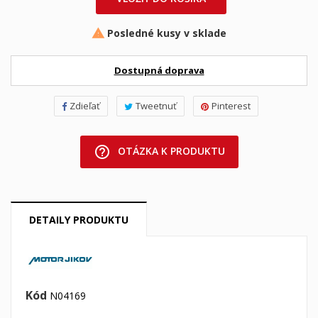
Posledné kusy v sklade

Dostupná doprava
Zdieľať
Tweetnuť
Pinterest
help_outline
OTÁZKA K PRODUKTU
DETAILY PRODUKTU
Kód
N04169