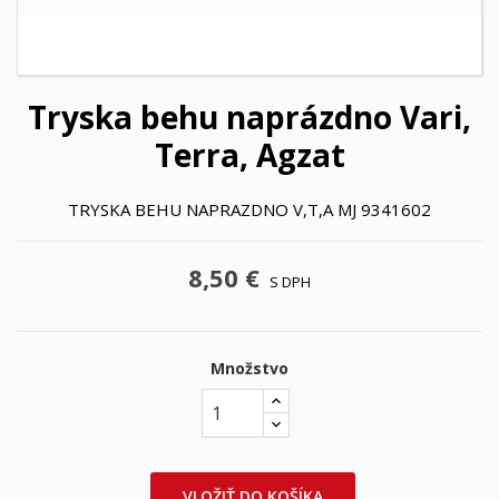
Tryska behu naprázdno Vari,
Terra, Agzat
TRYSKA BEHU NAPRAZDNO V,T,A MJ 9341602
8,50 €
S DPH
Množstvo
VLOŽIŤ DO KOŠÍKA